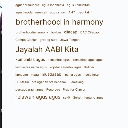
agusbersaudara
agus indonesia
agus komunitas
agus kopdar serentak
agus show
AHY
bagi takjil
brotherhood in harmony
cilacap
brotherhoodinharmony
bukber
DAC Cilacap
Gempa Cianjur
grebeg suro
Jawa Tengah
Jayalah AABI Kita
komunitas agus
komunitasagus
komunitas agus agus
komunitas nama agus
kopdar serentak agus
Kuliner
musdaaabi
lambung
maag
nama agus
noola hotel
Oli Mesin
ora ngapak ora kepenak
Pemalang
persaudaraan agus
Ponorogo
Pray for Cianjur
relawan agus agus
sakit
Sehat
tentang agus