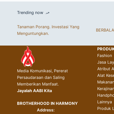
Trending now
Tanaman Porang. Investasi Yang
BERBAL
Menguntungkan.
PRODU
Fashion
Jasa La
Atribut 
Media Komunikasi, Pererat
Alat Kes
Persaudaraan dan Saling
Makanan
Memberikan Manfaat.
Kerajin
Jayalah AABI Kita
Handpho
Lainnya
BROTHERHOOD IN HARMONY
Produk 
Address: