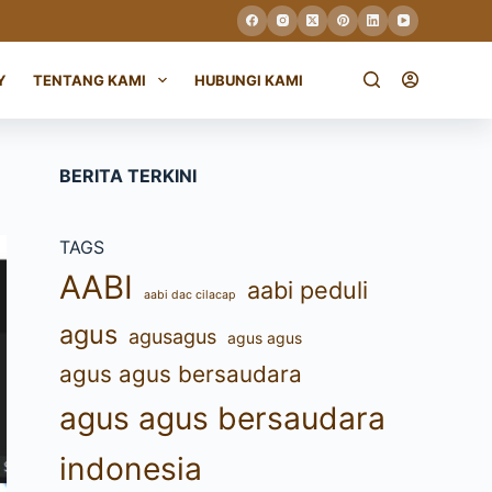
Y
TENTANG KAMI
HUBUNGI KAMI
BERITA TERKINI
TAGS
AABI
aabi peduli
aabi dac cilacap
agus
agusagus
agus agus
agus agus bersaudara
agus agus bersaudara
indonesia