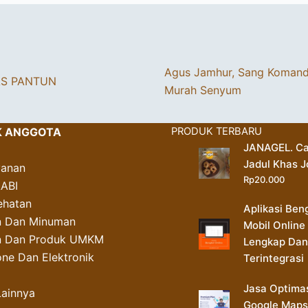
Agus Jamhur, Sang Koman
AS PANTUN
Murah Senyum
K ANGGOTA
PRODUK TERBARU
JANAGEL. Ca
Jadul Khas J
yanan
Rp
20.000
AABI
ehatan
Aplikasi Ben
 Dan Minuman
Mobil Online
an Dan Produk UMKM
Lengkap Dan
ne Dan Elektronik
Terintegrasi
Jasa Optima
Lainnya
Google Maps