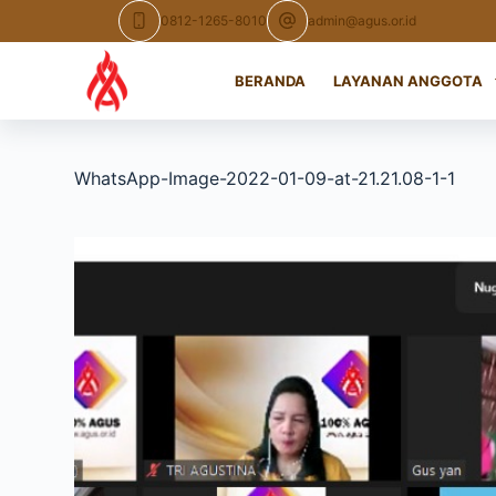
Skip
0812-1265-8010
admin@agus.or.id
to
content
BERANDA
LAYANAN ANGGOTA
WhatsApp-Image-2022-01-09-at-21.21.08-1-1