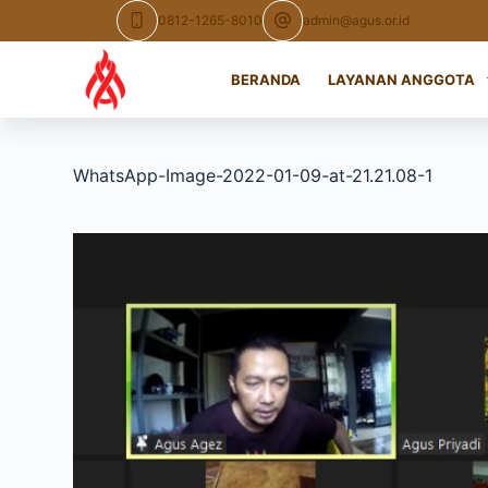
Skip
0812-1265-8010
admin@agus.or.id
to
content
BERANDA
LAYANAN ANGGOTA
WhatsApp-Image-2022-01-09-at-21.21.08-1