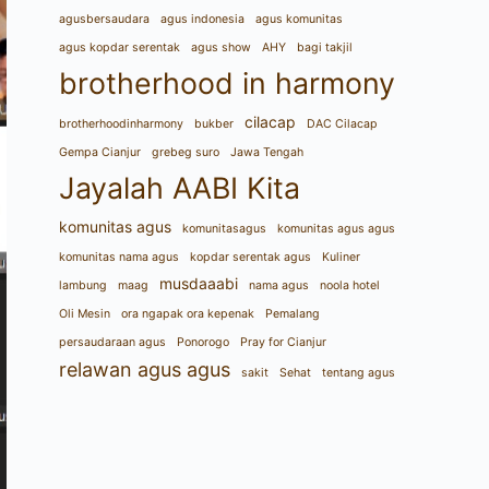
agusbersaudara
agus indonesia
agus komunitas
agus kopdar serentak
agus show
AHY
bagi takjil
brotherhood in harmony
cilacap
brotherhoodinharmony
bukber
DAC Cilacap
Gempa Cianjur
grebeg suro
Jawa Tengah
Jayalah AABI Kita
komunitas agus
komunitasagus
komunitas agus agus
komunitas nama agus
kopdar serentak agus
Kuliner
musdaaabi
lambung
maag
nama agus
noola hotel
Oli Mesin
ora ngapak ora kepenak
Pemalang
persaudaraan agus
Ponorogo
Pray for Cianjur
relawan agus agus
sakit
Sehat
tentang agus