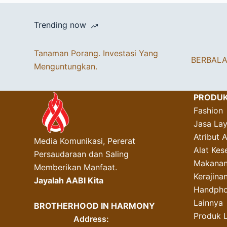
Trending now
Tanaman Porang. Investasi Yang
BERBAL
Menguntungkan.
PRODU
Fashion
Jasa La
Atribut 
Media Komunikasi, Pererat
Alat Kes
Persaudaraan dan Saling
Makanan
Memberikan Manfaat.
Kerajin
Jayalah AABI Kita
Handpho
Lainnya
BROTHERHOOD IN HARMONY
Produk 
Address: