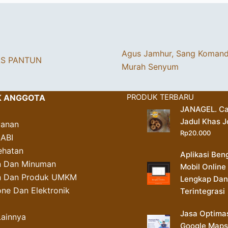
Agus Jamhur, Sang Koman
AS PANTUN
Murah Senyum
K ANGGOTA
PRODUK TERBARU
JANAGEL. Ca
Jadul Khas J
yanan
Rp
20.000
AABI
ehatan
Aplikasi Ben
 Dan Minuman
Mobil Online
an Dan Produk UMKM
Lengkap Dan
ne Dan Elektronik
Terintegrasi
Jasa Optima
Lainnya
Google Maps