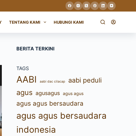
Y
TENTANG KAMI
HUBUNGI KAMI
BERITA TERKINI
TAGS
AABI
aabi peduli
aabi dac cilacap
agus
agusagus
agus agus
agus agus bersaudara
agus agus bersaudara
indonesia