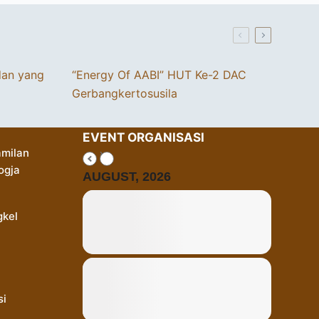
dan yang
“Energy Of AABI” HUT Ke-2 DAC
Gerbangkertosusila
EVENT ORGANISASI
milan
ogja
AUGUST, 2026
gkel
si