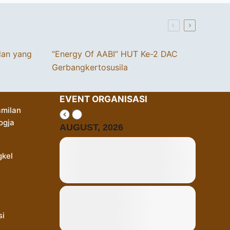
dan yang
“Energy Of AABI” HUT Ke-2 DAC
Gerbangkertosusila
EVENT ORGANISASI
milan
ogja
AUGUST, 2026
gkel
si