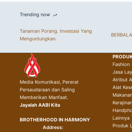
Trending now
Tanaman Porang. Investasi Yang
BERBAL
Menguntungkan.
PRODU
Fashion
Jasa La
Atribut 
Media Komunikasi, Pererat
Alat Kes
Persaudaraan dan Saling
Makanan
Memberikan Manfaat.
Kerajin
Jayalah AABI Kita
Handpho
Lainnya
BROTHERHOOD IN HARMONY
Produk 
Address: