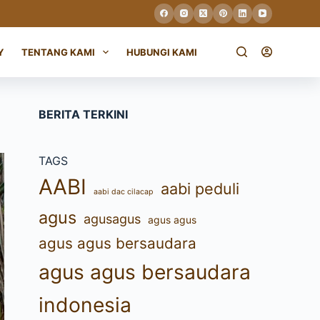
Y
TENTANG KAMI
HUBUNGI KAMI
BERITA TERKINI
TAGS
AABI
aabi peduli
aabi dac cilacap
agus
agusagus
agus agus
agus agus bersaudara
agus agus bersaudara
indonesia