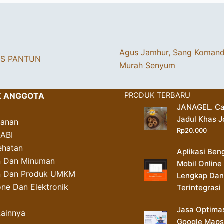
Agus Jamhur, Sang Koman
AS PANTUN
Murah Senyum
K ANGGOTA
PRODUK TERBARU
JANAGEL. Ca
Jadul Khas J
yanan
Rp
20.000
AABI
ehatan
Aplikasi Ben
 Dan Minuman
Mobil Online
an Dan Produk UMKM
Lengkap Dan
ne Dan Elektronik
Terintegrasi
Jasa Optima
Lainnya
Google Maps