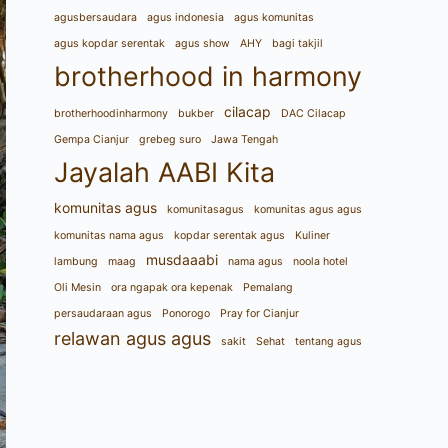
agusbersaudara
agus indonesia
agus komunitas
agus kopdar serentak
agus show
AHY
bagi takjil
brotherhood in harmony
cilacap
brotherhoodinharmony
bukber
DAC Cilacap
Gempa Cianjur
grebeg suro
Jawa Tengah
Jayalah AABI Kita
komunitas agus
komunitasagus
komunitas agus agus
komunitas nama agus
kopdar serentak agus
Kuliner
musdaaabi
lambung
maag
nama agus
noola hotel
Oli Mesin
ora ngapak ora kepenak
Pemalang
persaudaraan agus
Ponorogo
Pray for Cianjur
relawan agus agus
sakit
Sehat
tentang agus