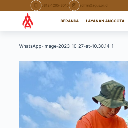
Skip
0812-1265-8010
admin@agus.or.id
to
content
BERANDA
LAYANAN ANGGOTA
WhatsApp-Image-2023-10-27-at-10.30.14-1