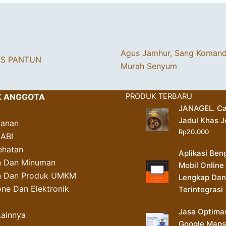
Agus Jamhur, Sang Koman
AS PANTUN
Murah Senyum
K ANGGOTA
PRODUK TERBARU
JANAGEL. Ca
Jadul Khas J
yanan
Rp
20.000
AABI
ehatan
Aplikasi Ben
 Dan Minuman
Mobil Online
an Dan Produk UMKM
Lengkap Dan
ne Dan Elektronik
Terintegrasi
Jasa Optima
Lainnya
Google Maps