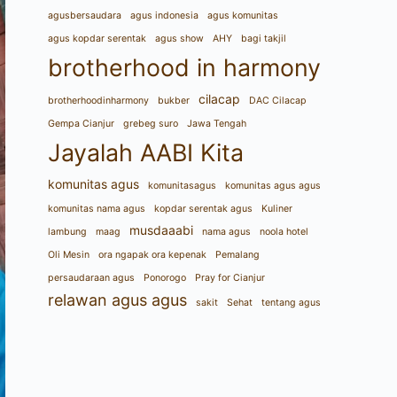
agusbersaudara
agus indonesia
agus komunitas
agus kopdar serentak
agus show
AHY
bagi takjil
brotherhood in harmony
cilacap
brotherhoodinharmony
bukber
DAC Cilacap
Gempa Cianjur
grebeg suro
Jawa Tengah
Jayalah AABI Kita
komunitas agus
komunitasagus
komunitas agus agus
komunitas nama agus
kopdar serentak agus
Kuliner
musdaaabi
lambung
maag
nama agus
noola hotel
Oli Mesin
ora ngapak ora kepenak
Pemalang
persaudaraan agus
Ponorogo
Pray for Cianjur
relawan agus agus
sakit
Sehat
tentang agus