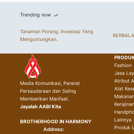
Trending now
Tanaman Porang. Investasi Yang
BERBAL
Menguntungkan.
PRODU
Fashion
Jasa La
Atribut 
Media Komunikasi, Pererat
Alat Kes
Persaudaraan dan Saling
Makanan
Memberikan Manfaat.
Kerajin
Jayalah AABI Kita
Handpho
Lainnya
BROTHERHOOD IN HARMONY
Produk 
Address: