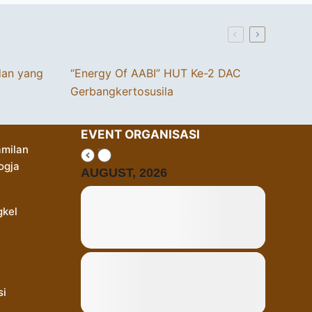
dan yang
“Energy Of AABI” HUT Ke-2 DAC
Gerbangkertosusila
EVENT ORGANISASI
milan
ogja
AUGUST, 2026
gkel
si