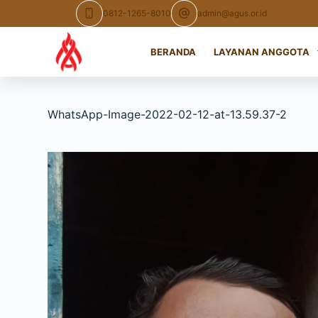
Skip
0812-1265-8010
admin@agus.or.id
to
content
BERANDA
LAYANAN ANGGOTA
WhatsApp-Image-2022-02-12-at-13.59.37-2