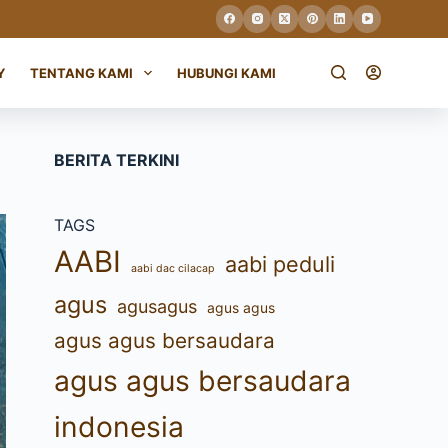
Y
TENTANG KAMI
HUBUNGI KAMI
BERITA TERKINI
TAGS
AABI
aabi peduli
aabi dac cilacap
agus
agusagus
agus agus
agus agus bersaudara
agus agus bersaudara
indonesia