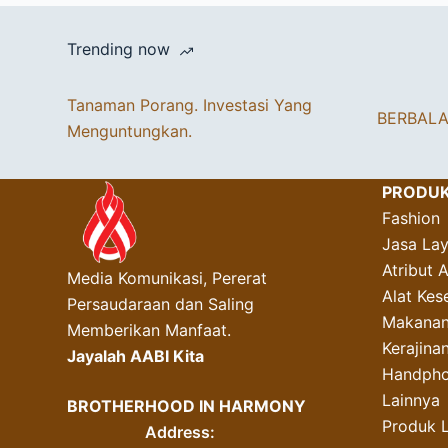
Trending now
Tanaman Porang. Investasi Yang
BERBAL
Menguntungkan.
PRODU
Fashion
Jasa La
Atribut 
Media Komunikasi, Pererat
Alat Kes
Persaudaraan dan Saling
Makanan
Memberikan Manfaat.
Kerajin
Jayalah AABI Kita
Handpho
Lainnya
BROTHERHOOD IN HARMONY
Produk 
Address: