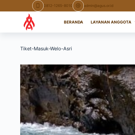
Skip
0812-1265-8010
admin@agus.or.id
to
content
BERANDA
LAYANAN ANGGOTA
Tiket-Masuk-Welo-Asri