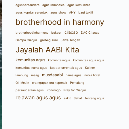
agusbersaudara
agus indonesia
agus komunitas
agus kopdar serentak
agus show
AHY
bagi takjil
brotherhood in harmony
cilacap
brotherhoodinharmony
bukber
DAC Cilacap
Gempa Cianjur
grebeg suro
Jawa Tengah
Jayalah AABI Kita
komunitas agus
komunitasagus
komunitas agus agus
komunitas nama agus
kopdar serentak agus
Kuliner
musdaaabi
lambung
maag
nama agus
noola hotel
Oli Mesin
ora ngapak ora kepenak
Pemalang
persaudaraan agus
Ponorogo
Pray for Cianjur
relawan agus agus
sakit
Sehat
tentang agus