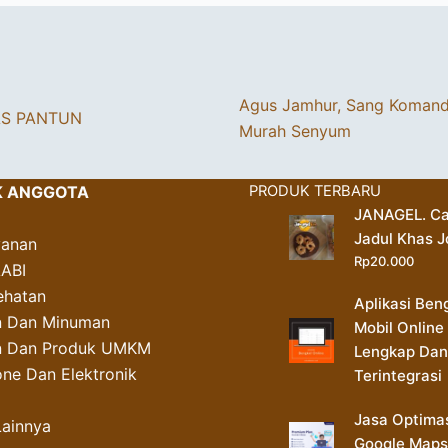
Agus Jamhur, Sang Koman
AS PANTUN
Murah Senyum
K ANGGOTA
PRODUK TERBARU
JANAGEL. Ca
Jadul Khas J
yanan
Rp
20.000
AABI
ehatan
Aplikasi Ben
 Dan Minuman
Mobil Online
an Dan Produk UMKM
Lengkap Dan
ne Dan Elektronik
Terintegrasi
Jasa Optima
Lainnya
Google Maps