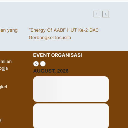
dan yang
“Energy Of AABI” HUT Ke-2 DAC
Gerbangkertosusila
EVENT ORGANISASI
milan
ogja
AUGUST, 2026
gkel
si