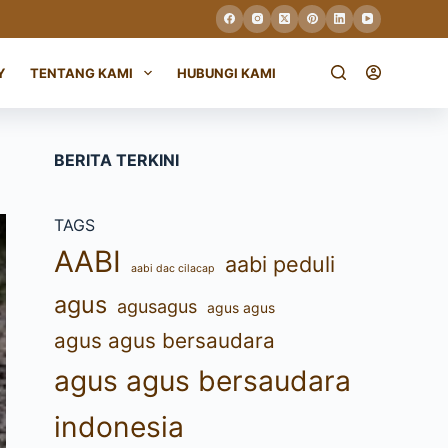
Y
TENTANG KAMI
HUBUNGI KAMI
BERITA TERKINI
TAGS
AABI
aabi peduli
aabi dac cilacap
agus
agusagus
agus agus
agus agus bersaudara
agus agus bersaudara
indonesia