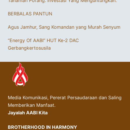
Tanaman Porang. Investasi Yang Menguntungkan.
BERBALAS PANTUN
Agus Jamhur, Sang Komandan yang Murah Senyum
“Energy Of AABI” HUT Ke-2 DAC
Gerbangkertosusila
Media Komunikasi, Pererat Persaudaraan dan Saling
Memberikan Manfaat.
Jayalah AABI Kita
BROTHERHOOD IN HARMONY