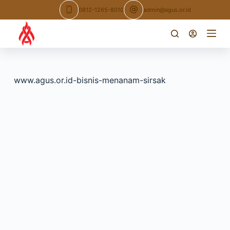
Skip
0812-1265-8010
admin@agus.or.id
to
content
www.agus.or.id-bisnis-menanam-sirsak