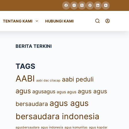
TENTANG KAMI
HUBUNGI KAMI
BERITA TERKINI
TAGS
AABI
aabi peduli
aabi dac cilacap
agus
agus agus
agusagus
agus agus
agus agus
bersaudara
bersaudara indonesia
agusbersaudara
agus indonesia
agus komunitas
agus kopdar