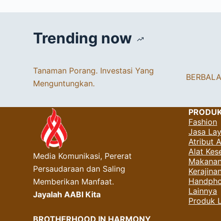
Trending now
Tanaman Porang. Investasi Yang
BERBAL
Menguntungkan.
PRODU
Fashion
Jasa La
Atribut 
Alat Kes
Media Komunikasi, Pererat
Makanan
Persaudaraan dan Saling
Kerajin
Handpho
Memberikan Manfaat.
Lainnya
Jayalah AABI Kita
Produk 
BROTHERHOOD IN HARMONY