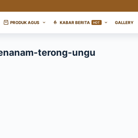
PRODUK AGUS
KABAR BERITA
GALLERY
HOT
menanam-terong-ungu