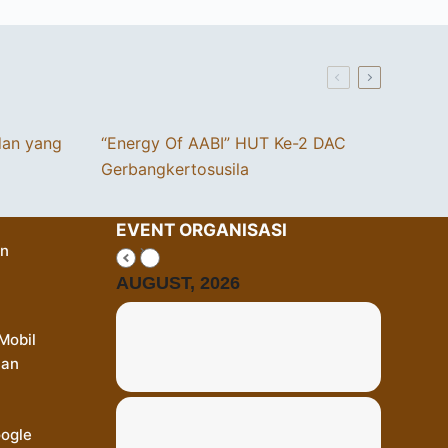
dan yang
“Energy Of AABI” HUT Ke-2 DAC
Gerbangkertosusila
EVENT ORGANISASI
an
AUGUST, 2026
Mobil
Dan
oogle