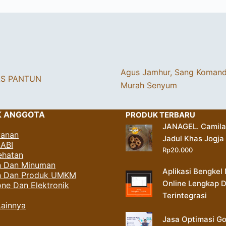
Agus Jamhur, Sang Koman
AS PANTUN
Murah Senyum
K ANGGOTA
PRODUK TERBARU
JANAGEL. Camil
yanan
Jadul Khas Jogja
AABI
Rp
20.000
ehatan
 Dan Minuman
Aplikasi Bengkel 
an Dan Produk UMKM
Online Lengkap 
ne Dan Elektronik
Terintegrasi
Lainnya
Jasa Optimasi G