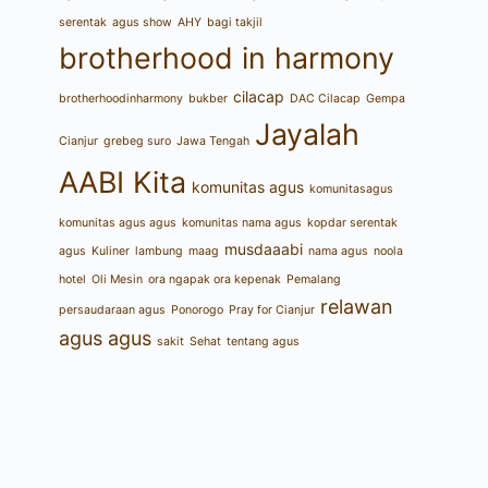
serentak
agus show
AHY
bagi takjil
brotherhood in harmony
cilacap
brotherhoodinharmony
bukber
DAC Cilacap
Gempa
Jayalah
Cianjur
grebeg suro
Jawa Tengah
AABI Kita
komunitas agus
komunitasagus
komunitas agus agus
komunitas nama agus
kopdar serentak
musdaaabi
agus
Kuliner
lambung
maag
nama agus
noola
hotel
Oli Mesin
ora ngapak ora kepenak
Pemalang
relawan
persaudaraan agus
Ponorogo
Pray for Cianjur
agus agus
sakit
Sehat
tentang agus