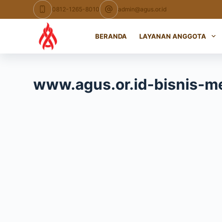
Skip
0812-1265-8010
admin@agus.or.id
to
content
BERANDA
LAYANAN ANGGOTA
www.agus.or.id-bisnis-