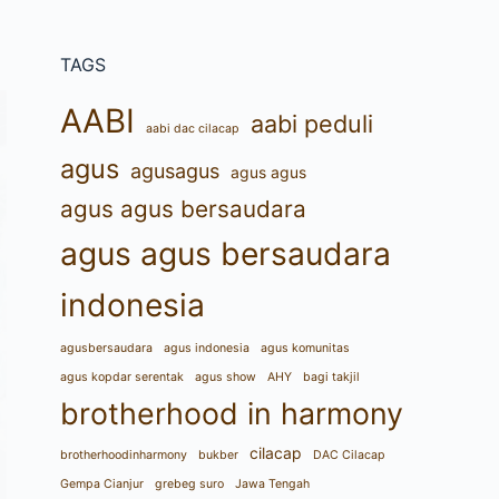
TAGS
AABI
aabi peduli
aabi dac cilacap
agus
agusagus
agus agus
agus agus bersaudara
agus agus bersaudara
indonesia
agusbersaudara
agus indonesia
agus komunitas
agus kopdar serentak
agus show
AHY
bagi takjil
brotherhood in harmony
cilacap
brotherhoodinharmony
bukber
DAC Cilacap
Gempa Cianjur
grebeg suro
Jawa Tengah