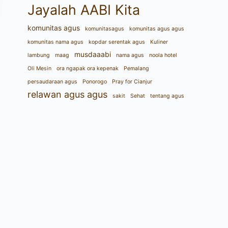
Jayalah AABI Kita
komunitas agus
komunitasagus
komunitas agus agus
komunitas nama agus
kopdar serentak agus
Kuliner
musdaaabi
lambung
maag
nama agus
noola hotel
Oli Mesin
ora ngapak ora kepenak
Pemalang
persaudaraan agus
Ponorogo
Pray for Cianjur
relawan agus agus
sakit
Sehat
tentang agus