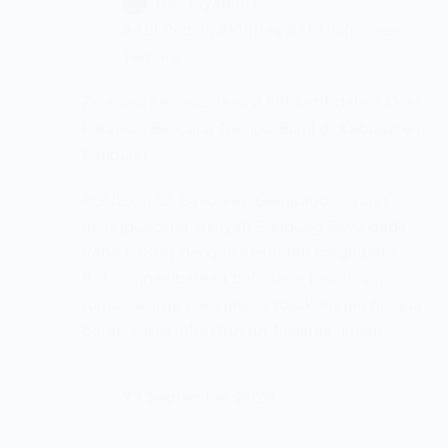
Gus Riyadin
AABI Peduli
,
Aktifitas AABI
,
Informasi
Terbaru
Relawan Kemanusiaan AABI Aktif dalam Desk
Relawan Bencana Gempa Bumi di Kabupaten
Bandung
AGUS.OR.ID, Bandung, Gempabumi yang
mengguncang wilayah Bandung Raya pada
Rabu ( 18/9) dengan kekuatan magnitudo
5.0 mengakibatkan beberapa bangunan
rumah warga mengalami rusak ringan hingga
berat, serta infrastruktur fasilitas umum…
23 September 2024