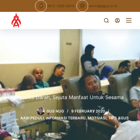
Skip
0812-1265-8010
admin@agus.or.id
to
content
Setetes Darah, Sejuta Manfaat Untuk Sesama
GUS NUG
9 FEBRUARY 2020
AABI PEDULI
,
INFORMASI TERBARU
,
MOTIVASI
,
TIPS AGUS