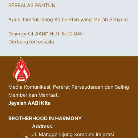
BERBALAS PANTUN
Agus Jamhur, Sang Komandan yang Murah Senyum
“Energy Of AABI” HUT Ke-2 DAC
Gerbangkertosusila
Media Komunikasi, Pererat Persaudaraan dan Saling
Memberikan Manfaat.
Jayalah AABI Kita
BROTHERHOOD IN HARMONY
Address:
Jl. Mangga Ujung Komplek Imigrasi