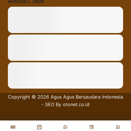
AUGUST, 2026
Copyright © 2026
Agus Agus Bersaudara
Indonesia
- SEO By
otonet.co.id
Privacy Policy
Tentang Kami
Accept
Accept
Decline
Decline