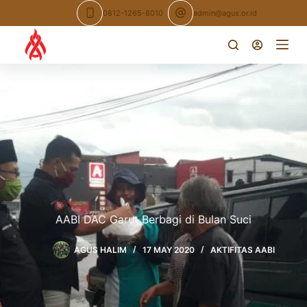
Skip
0812-1265-8010
admin@agus.or.id
to
content
AABI DAC Garut Berbagi di Bulan Suci
AGUS HALIM
17 MAY 2020
AKTIFITAS AABI