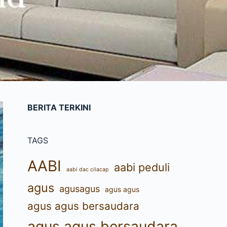
BERITA TERKINI
TAGS
AABI
aabi peduli
aabi dac cilacap
agus
agusagus
agus agus
agus agus bersaudara
agus agus bersaudara