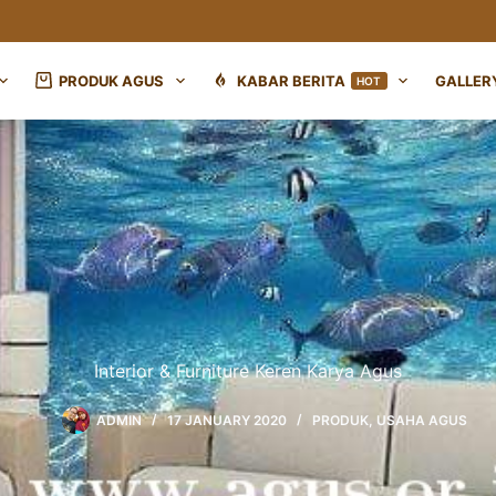
PRODUK AGUS
KABAR BERITA
GALLER
HOT
Interior & Furniture Keren Karya Agus
ADMIN
17 JANUARY 2020
PRODUK
,
USAHA AGUS