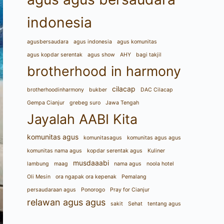
indonesia
agusbersaudara
agus indonesia
agus komunitas
agus kopdar serentak
agus show
AHY
bagi takjil
brotherhood in harmony
cilacap
brotherhoodinharmony
bukber
DAC Cilacap
Gempa Cianjur
grebeg suro
Jawa Tengah
Jayalah AABI Kita
komunitas agus
komunitasagus
komunitas agus agus
komunitas nama agus
kopdar serentak agus
Kuliner
musdaaabi
lambung
maag
nama agus
noola hotel
Oli Mesin
ora ngapak ora kepenak
Pemalang
persaudaraan agus
Ponorogo
Pray for Cianjur
relawan agus agus
sakit
Sehat
tentang agus