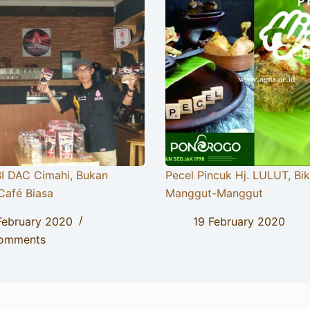
I DAC Cimahi, Bukan
Pecel Pincuk Hj. LULUT, Bik
Café Biasa
Manggut-Manggut
February 2020
19 February 2020
omments